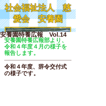
社会福祉法人 慈
愛会 安養園
安養園特養広報 Vol.14
安養園特養広報部より、
令和４年度４月の様子を
報告します。
令和４年度、辞令交付式
の様子です。