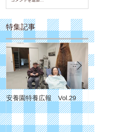
コメントを追加…
特集記事
安養園特養広報 Vol.29
安養園特養広報 