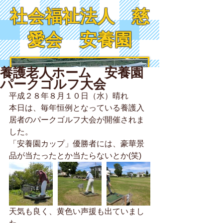
社会福祉法人 慈
愛会 安養園
養護老人ホーム 安養園
パークゴルフ大会
平成２８年８月１０日（水）晴れ
本日は、毎年恒例となっている養護入
居者のパークゴルフ大会が開催されま
した。
「安養園カップ」優勝者には、豪華景
品が当たったとか当たらないとか(笑)
天気も良く、黄色い声援も出ていまし