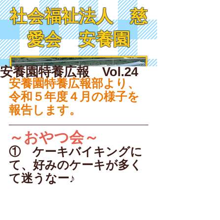
社会福祉法人 慈
愛会 安養園
安養園特養広報 Vol.24
安養園特養広報部より、
令和５年度４月の様子を
報告します。
～おやつ会～
①　ケーキバイキングに
て、好みのケーキが多く
て迷うなー♪