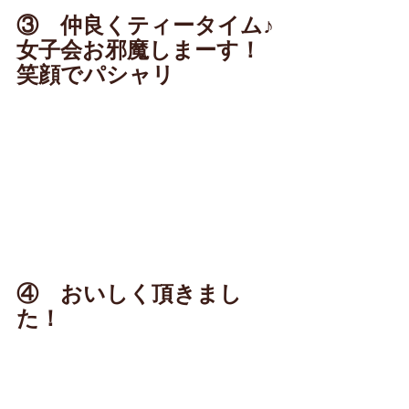
③　仲良くティータイム♪
女子会お邪魔しまーす！
笑顔でパシャリ
④　おいしく頂きまし
た！