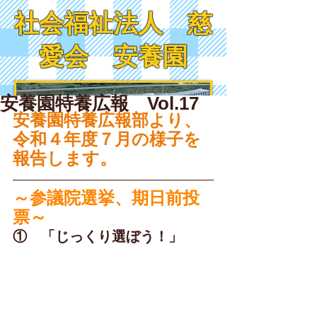
社会福祉法人 慈
愛会 安養園
安養園特養広報 Vol.17
安養園特養広報部より、
令和４年度７月の様子を
報告します。
～参議院選挙、期日前投
票～
①　「じっくり選ぼう！」