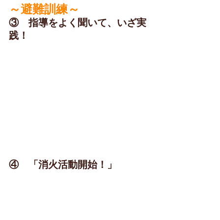
～避難訓練～
③　指導をよく聞いて、いざ実
践！
④　「消火活動開始！」