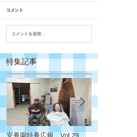
コメント
コメントを追加…
特集記事
安養園特養広報 Vol.29
安養園特養広報 